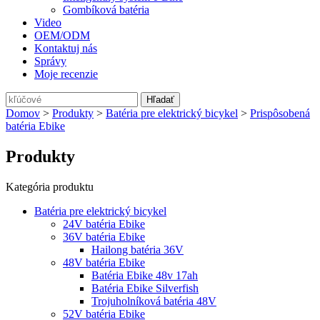
Gombíková batéria
Video
OEM/ODM
Kontaktuj nás
Správy
Moje recenzie
Domov
>
Produkty
>
Batéria pre elektrický bicykel
>
Prispôsobená
batéria Ebike
Produkty
Kategória produktu
Batéria pre elektrický bicykel
24V batéria Ebike
36V batéria Ebike
Hailong batéria 36V
48V batéria Ebike
Batéria Ebike 48v 17ah
Batéria Ebike Silverfish
Trojuholníková batéria 48V
52V batéria Ebike