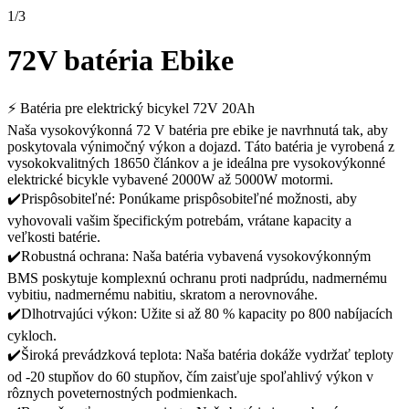
1
/
3
72V batéria Ebike
⚡️ Batéria pre elektrický bicykel 72V 20Ah
Naša vysokovýkonná 72 V batéria pre ebike je navrhnutá tak, aby
poskytovala výnimočný výkon a dojazd. Táto batéria je vyrobená z
vysokokvalitných 18650 článkov a je ideálna pre vysokovýkonné
elektrické bicykle vybavené 2000W až 5000W motormi.
✔️Prispôsobiteľné: Ponúkame prispôsobiteľné možnosti, aby
vyhovovali vašim špecifickým potrebám, vrátane kapacity a
veľkosti batérie.
✔️Robustná ochrana: Naša batéria vybavená vysokovýkonným
BMS poskytuje komplexnú ochranu proti nadprúdu, nadmernému
vybitiu, nadmernému nabitiu, skratom a nerovnováhe.
✔️Dlhotrvajúci výkon: Užite si až 80 % kapacity po 800 nabíjacích
cykloch.
✔️Široká prevádzková teplota: Naša batéria dokáže vydržať teploty
od -20 stupňov do 60 stupňov, čím zaisťuje spoľahlivý výkon v
rôznych poveternostných podmienkach.