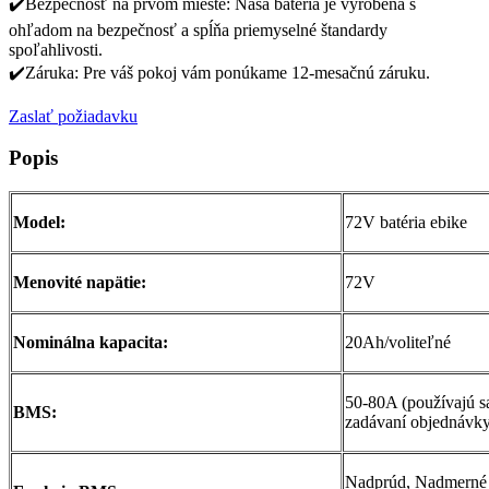
✔️Bezpečnosť na prvom mieste: Naša batéria je vyrobená s
ohľadom na bezpečnosť a spĺňa priemyselné štandardy
spoľahlivosti.
✔️Záruka: Pre váš pokoj vám ponúkame 12-mesačnú záruku.
Zaslať požiadavku
Popis
Model:
72V batéria ebike
Menovité napätie:
72V
Nominálna kapacita:
20Ah/voliteľné
50-80A (používajú s
BMS:
zadávaní objednávk
Nadprúd, Nadmerné v