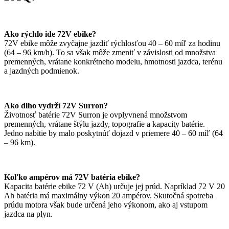
Ako rýchlo ide 72V ebike?
72V ebike môže zvyčajne jazdiť rýchlosťou 40 – 60 míľ za hodinu
(64 – 96 km/h). To sa však môže zmeniť v závislosti od množstva
premenných, vrátane konkrétneho modelu, hmotnosti jazdca, terénu
a jazdných podmienok.
Ako dlho vydrží 72V Surron?
Životnosť batérie 72V Surron je ovplyvnená množstvom
premenných, vrátane štýlu jazdy, topografie a kapacity batérie.
Jedno nabitie by malo poskytnúť dojazd v priemere 40 – 60 míľ (64
– 96 km).
Koľko ampérov má 72V batéria ebike?
Kapacita batérie ebike 72 V (Ah) určuje jej prúd. Napríklad 72 V 20
Ah batéria má maximálny výkon 20 ampérov. Skutočná spotreba
prúdu motora však bude určená jeho výkonom, ako aj vstupom
jazdca na plyn.