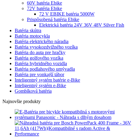
60V batéria Ebike
72V batéria Ebike
72 V EBIKE batéria 5000W
Prispôsobená batéria Ebike
Elektrická batéria 24V 36V 48V Silver Fish
Batéria skútra
Batéria motocykla
Batéria elektrického náradia
Batéria vysokozdvižného vozíka
Batéria do auta pre hračky
Batéria golfového vozíka
Batéria hybridného vozidla
Batéria podlahového umývadla
Batéria pre vonkajší tábor
Inteligentný systém batérie e-Bike
Inteligentný systém e-Bike
Gombíková batéria
Najnovšie produkty