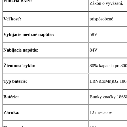
Funkcia BMS:
Zákon o vyvážení.
Veľkosť:
prispôsobené
Vybíjacie medzné napätie:
58V
Nabíjacie napätie:
84V
Životnosť cyklu:
80% kapacita po 800
Typ batérie:
LI(NiCoMn)O2 186
Batérie:
Bunky značky 1865
Záruka:
12 mesiacov