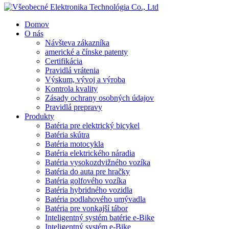
Domov
O nás
Návšteva zákazníka
americké a čínske patenty
Certifikácia
Pravidlá vrátenia
Výskum, vývoj a výroba
Kontrola kvality
Zásady ochrany osobných údajov
Pravidlá prepravy
Produkty
Batéria pre elektrický bicykel
Batéria skútra
Batéria motocykla
Batéria elektrického náradia
Batéria vysokozdvižného vozíka
Batéria do auta pre hračky
Batéria golfového vozíka
Batéria hybridného vozidla
Batéria podlahového umývadla
Batéria pre vonkajší tábor
Inteligentný systém batérie e-Bike
Inteligentný systém e-Bike