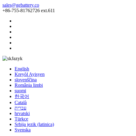
sales@gebattery.co
+86-755-81762726 ext.611
Jazyk
English
Kreyòl Ayisyen
slovenščina
România limbi
suomi
한국어
Català
עברית
hrvatski
Türkçe
Srbija jezik (latinica)
Svenska