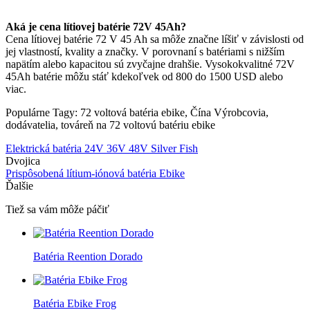
Aká je cena lítiovej batérie 72V 45Ah?
Cena lítiovej batérie 72 V 45 Ah sa môže značne líšiť v závislosti od
jej vlastností, kvality a značky. V porovnaní s batériami s nižším
napätím alebo kapacitou sú zvyčajne drahšie. Vysokokvalitné 72V
45Ah batérie môžu stáť kdekoľvek od 800 do 1500 USD alebo
viac.
Populárne Tagy: 72 voltová batéria ebike, Čína Výrobcovia,
dodávatelia, továreň na 72 voltovú batériu ebike
Elektrická batéria 24V 36V 48V Silver Fish
Dvojica
Prispôsobená lítium-iónová batéria Ebike
Ďalšie
Tiež sa vám môže páčiť
Batéria Reention Dorado
Batéria Ebike Frog